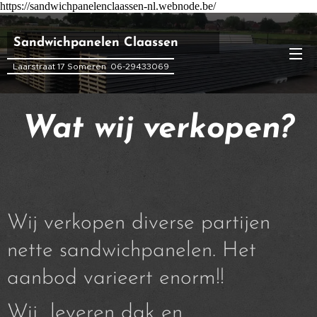
https://sandwichpanelenclaassen-nl.webnode.be/
Sandwichpanelen Claassen
Claassen Claassen
Laarstraat 17 Someren 06-29433069
Wat wij verkopen?
Wij verkopen diverse partijen
nette sandwichpanelen. Het
aanbod varieert enorm!!
Wij leveren dak en